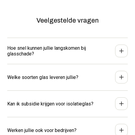
Veelgestelde vragen
Hoe snel kunnen jullie langskomen bij
glasschade?
Bij spoed kunnen we vaak binnen 24 uur ter plaatse zijn.
Bel ons direct voor de snelste service: 0299-373146.
Welke soorten glas leveren jullie?
We leveren alle soorten glas. Van geluidswerend tot
zonwerend glas en isolatieglas tot UV-verlijmd
Kan ik subsidie krijgen voor isolatieglas?
glas.
Bekijk hier al onze glasproducten.
Kees Tol Glas biedt hoogwaardig
isolatieglas, zoals
HR++ en triple glas,
maar nog lang niet alle gebouwen
Werken jullie ook voor bedrijven?
zijn even goed geïsoleerd. Niet alleen betaalt deze