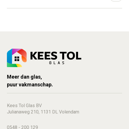
investering zich terug, ook is in bepaalde gevallen
Kees Tol Glas levert glas aan iedereen die kwaliteit en
subsidie mogelijk. Een win-winsituatie. Kees Tol Glas
structuur zoekt. Particulier of professional, je kiest zelf
adviseert en onderzoekt of jij in aanmerking komt voor
wat je nodig hebt: alleen het glas of ook de montage.
subsidie.
Voor alle projecten, groot en klein, zijn wij de zakelijke
partner waar je op kunt vertrouwen. Van isolatieglas voor
woningcomplexen tot maatwerkglas voor jouw
kantoorpand of winkel.
Bekijk hier meer informatie
over de mogelijkheden.
Meer dan glas,
puur vakmanschap.
Kees Tol Glas BV
Julianaweg 210, 1131 DL Volendam
0548 - 200 129